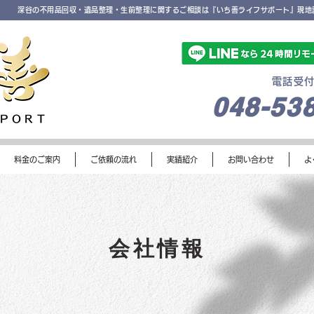
深谷の不用品回収・遺品整理・生前整理に関するご相談は『いち善ライフサポート』現地
年中無休
電話受付 
048-53
PPORT
料金のご案内
ご依頼の流れ
実績紹介
お問い合わせ
よ
会社情報